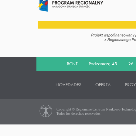
RCNT Podzamcze 45 26- 06
NOVEDADES
OFERTA
PROY
Copyright © Regionalne Centrum Naukowo-Technolog
Todos los derechos reservados.